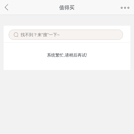
奇兔客手机页面版已下线，
值得买
请通过微信或支付宝搜“奇兔客小程序”访问
系统繁忙,请稍后再试!