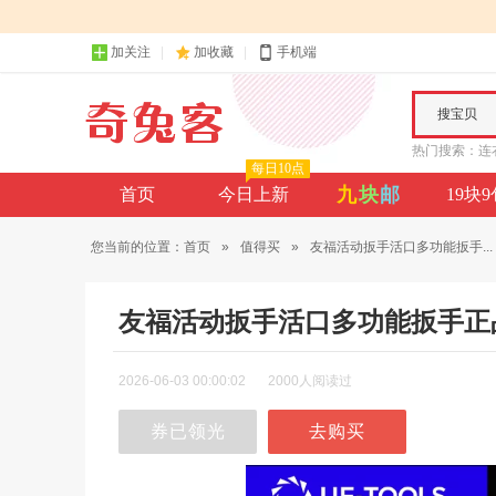
加关注
加收藏
手机端
搜宝贝
热门搜索：
连
每日10点
九
块
邮
首页
今日上新
19块
您当前的位置：
首页
»
值得买
»
友福活动扳手活口多功能扳手...
友福活动扳手活口多功能扳手正
2026-06-03 00:00:02
2000人阅读过
券已领光
去购买