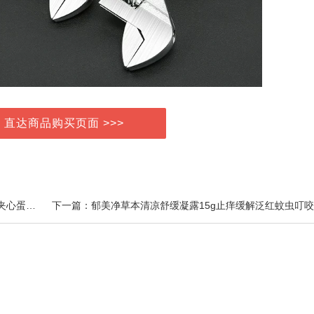
> 直达商品购买页面 >>>
上一篇：【活动】麦米米旗舰店流心蛋酥咸蛋黄芝士味夹心蛋卷500g小包零食