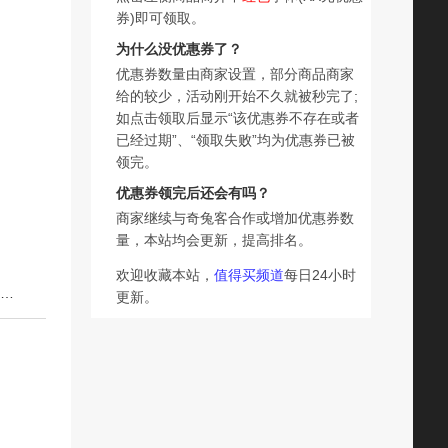
券)即可领取。
为什么没优惠券了？
优惠券数量由商家设置，部分商品商家
给的较少，活动刚开始不久就被秒完了;
如点击领取后显示“该优惠券不存在或者
已经过期”、“领取失败”均为优惠券已被
领完。
优惠券领完后还会有吗？
商家继续与奇兔客合作或增加优惠券数
量，本站均会更新，提高排名。
欢迎收藏本站，
值得买频道
每日24小时
下一篇：郁美净草本清凉舒缓凝露15g止痒缓解泛红蚊虫叮咬官方旗舰店正品
更新。