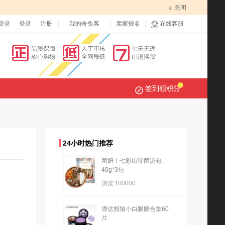
x
关闭
登录
登录
注册
我的奇兔客
卖家报名
在线客服
签到领积分
24小时热门推荐
菌妍！七彩山珍菌汤包
40g*3包
浏览
100000
潘达熊猫小白眼膜合集60
片