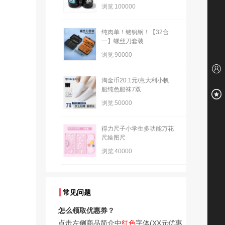
浏览
100000
纯肉单！铭钒钢！【32合
一】螺丝刀套装
浏览
90000
淘金币20.1元/意大利小帆
船纯色船袜7双
浏览
50000
得力尺子小学生多功能万花
尺绘图尺
浏览
40000
常见问题
怎么领取优惠券？
点击左侧商品简介中
红色
字体(XX元优惠