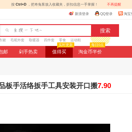
按
Ctrl+D
，把奇兔客放入收藏夹，折扣信息一手掌握！
不再提醒
新浪登录
QQ登录
淘宝
衣裙
毛呢外套
取暖器
四件套
零食
运动鞋
实时更新
每日0点
9包邮
剁手热卖
值得买
淘金币半价
品板手活络扳手工具安装开口搬
7.90