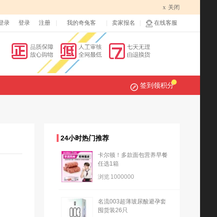
x
关闭
登录
登录
注册
我的奇兔客
卖家报名
在线客服
签到领积分
24小时热门推荐
卡尔顿！多款面包营养早餐
任选1箱
浏览
1000000
名流003超薄玻尿酸避孕套
囤货装26只