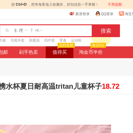
按
Ctrl+D
，把奇兔客放入收藏夹，折扣信息一手掌握！
不再提醒
新浪登录
QQ登录
淘宝
衣裙
毛呢外套
取暖器
四件套
零食
运动鞋
实时更新
每日0点
9包邮
剁手热卖
值得买
淘金币半价
水杯夏日耐高温tritan儿童杯子
18.72