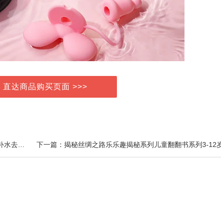
> 直达商品购买页面 >>>
上一篇：Boiron宝弘金盏花安心凝胶宝宝儿童夏季舒润补水去红滋润清爽凝胶