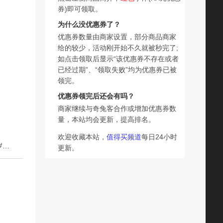
券)即可领取。
为什么没优惠券了？
优惠券数量由商家设置，部分商品商家
给的较少，活动刚开始不久就被秒完了;
如点击领取后显示“该优惠券不存在或者
已经过期”、“领取失败”均为优惠券已被
领完。
优惠券领完后还会有吗？
商家继续与奇兔客合作或增加优惠券数
量，本站均会更新，提高排名。
欢迎收藏本站，
值得买频道
每日24小时
下一篇：揭秘丝绸之路乐乐趣揭秘系列儿童翻翻书系列3-12岁科普百科小学生幼儿园学前机关课外阅读早教益智绘本
更新。