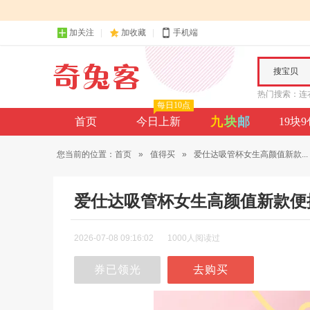
加关注
加收藏
手机端
搜宝贝
热门搜索：
连
每日10点
九
块
邮
首页
今日上新
19块
您当前的位置：
首页
»
值得买
»
爱仕达吸管杯女生高颜值新款...
爱仕达吸管杯女生高颜值新款便携
2026-07-08 09:16:02
1000人阅读过
券已领光
去购买