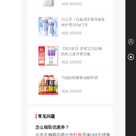
浏览
800000
已公开！抗敏感牙膏牙龈多
效护理100g*2支
浏览
400000
【拍1发5】舒客宝贝抗糖
防蛀儿童牙膏含氟
浏览
300000
巧媳妇鲜酿酱油醋料酒
浏览
300000
常见问题
怎么领取优惠券？
点击左侧商品简介中
红色
字体(XX元优惠