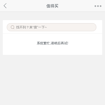
奇兔客手机页面版已下线，
值得买
请通过微信或支付宝搜“奇兔客小程序”访问
系统繁忙,请稍后再试!