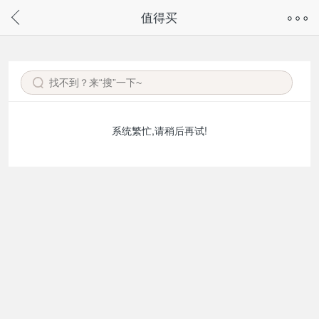
奇兔客手机页面版已下线，
值得买
请通过微信或支付宝搜“奇兔客小程序”访问
系统繁忙,请稍后再试!