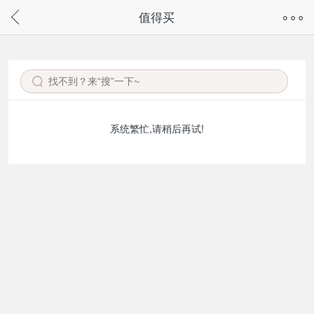
奇兔客手机页面版已下线，
值得买
请通过微信或支付宝搜“奇兔客小程序”访问
系统繁忙,请稍后再试!