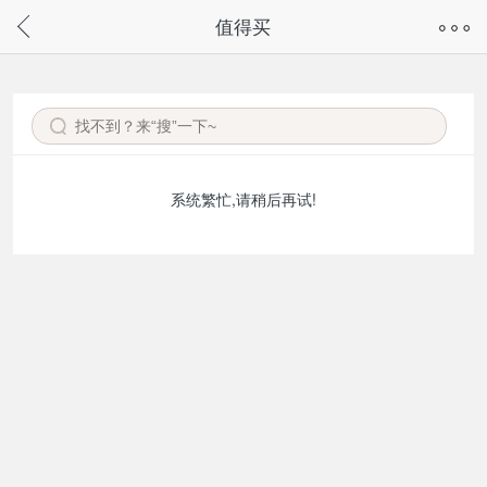
奇兔客手机页面版已下线，
值得买
请通过微信或支付宝搜“奇兔客小程序”访问
系统繁忙,请稍后再试!