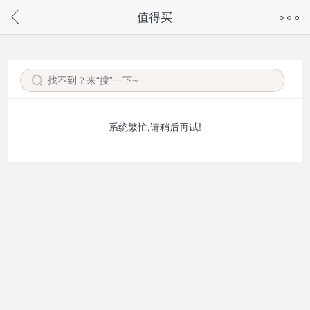
奇兔客手机页面版已下线，
值得买
请通过微信或支付宝搜“奇兔客小程序”访问
系统繁忙,请稍后再试!