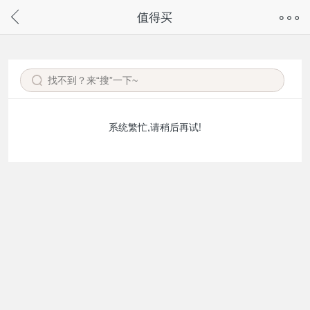
奇兔客手机页面版已下线，
值得买
请通过微信或支付宝搜“奇兔客小程序”访问
系统繁忙,请稍后再试!