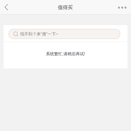
奇兔客手机页面版已下线，
值得买
请通过微信或支付宝搜“奇兔客小程序”访问
系统繁忙,请稍后再试!