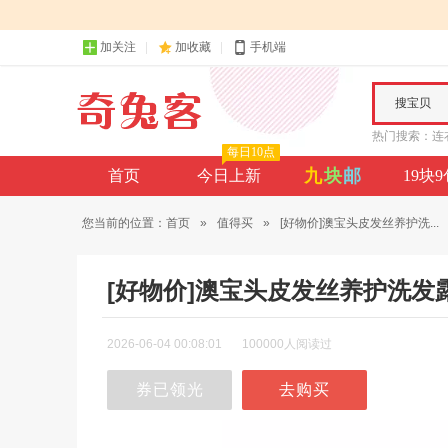
加关注
加收藏
手机端
搜宝贝
热门搜索：
连
每日10点
九
块
邮
首页
今日上新
19块
您当前的位置：
首页
»
值得买
»
[好物价]澳宝头皮发丝养护洗...
[好物价]澳宝头皮发丝养护洗
2026-06-04 00:08:01
100000人阅读过
券已领光
去购买