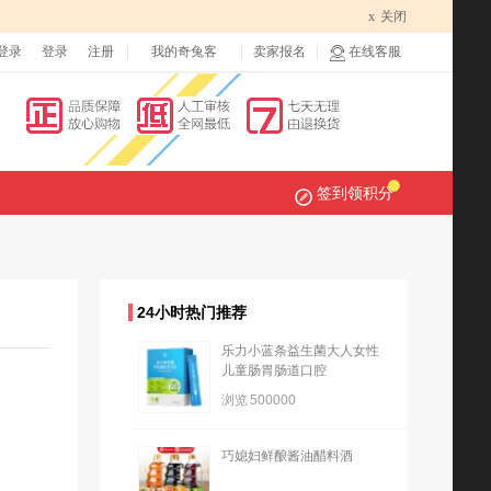
x
关闭
登录
登录
注册
我的奇兔客
卖家报名
在线客服
签到领积分
24小时热门推荐
乐力小蓝条益生菌大人女性
儿童肠胃肠道口腔
浏览
500000
巧媳妇鲜酿酱油醋料酒