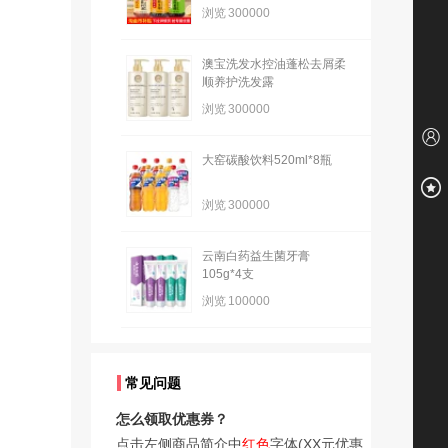
浏览
300000
澳宝洗发水控油蓬松去屑柔
顺养护洗发露
浏览
300000
大窑碳酸饮料520ml*8瓶
浏览
300000
云南白药益生菌牙膏
105g*4支
浏览
100000
常见问题
怎么领取优惠券？
点击左侧商品简介中
红色
字体(XX元优惠