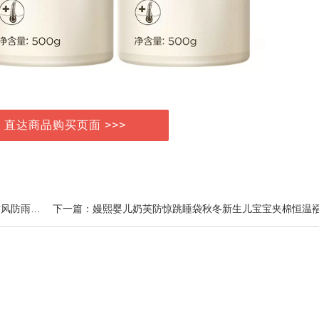
> 直达商品购买页面 >>>
上一篇：【经典2.0】伯希和户外冲锋衣女新款三合一防风防雨徒步登山服男