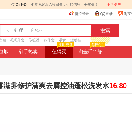
按
Ctrl+D
，把奇兔客放入收藏夹，折扣信息一手掌握！
不再提醒
新浪登录
QQ登录
淘宝
衣裙
毛呢外套
取暖器
四件套
零食
运动鞋
实时更新
每日0点
9包邮
剁手热卖
值得买
淘金币半价
发露滋养修护清爽去屑控油蓬松洗发水
16.80