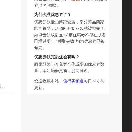
券)即可领取。
为什么没优惠券了？
优惠券数量由商家设置，部分商品商家
给的较少，活动刚开始不久就被秒完了;
如点击领取后显示“该优惠券不存在或者
已经过期”、“领取失败”均为优惠券已被
领完。
优惠券领完后还会有吗？
商家继续与奇兔客合作或增加优惠券数
量，本站均会更新，提高排名。
欢迎收藏本站，
值得买频道
每日24小时
下一篇：嫚熙婴儿奶芙防惊跳睡袋秋冬新生儿宝宝夹棉恒温襁褓包被神器
更新。