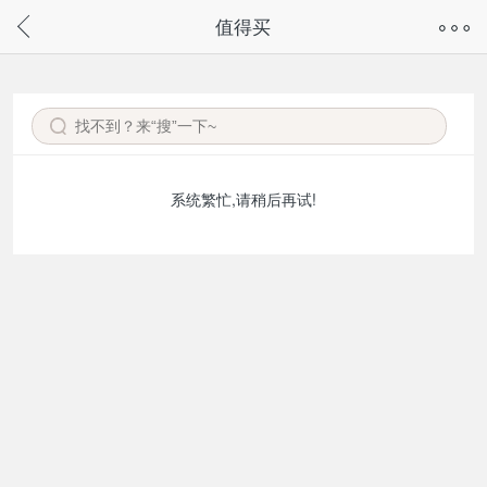
奇兔客手机页面版已下线，
值得买
请通过微信或支付宝搜“奇兔客小程序”访问
系统繁忙,请稍后再试!