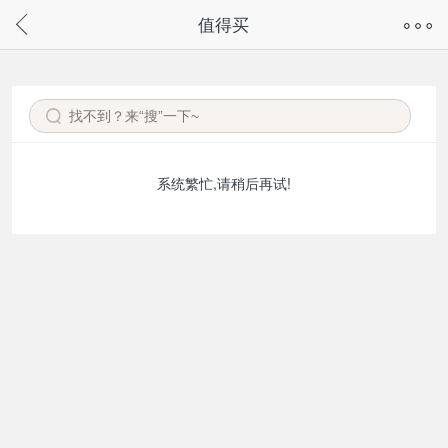
奇兔客手机页面版已下线，
值得买
请通过微信或支付宝搜“奇兔客小程序”访问
系统繁忙,请稍后再试!