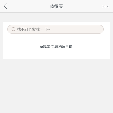
奇兔客手机页面版已下线，
值得买
请通过微信或支付宝搜“奇兔客小程序”访问
系统繁忙,请稍后再试!