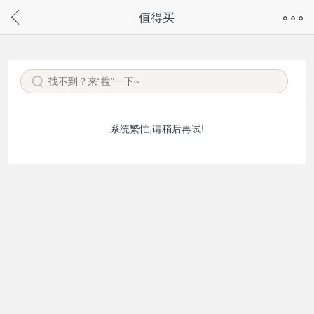
奇兔客手机页面版已下线，
值得买
请通过微信或支付宝搜“奇兔客小程序”访问
系统繁忙,请稍后再试!