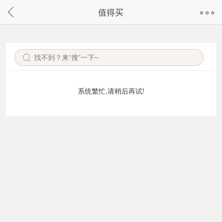
奇兔客手机页面版已下线，
值得买
请通过微信或支付宝搜“奇兔客小程序”访问
系统繁忙,请稍后再试!