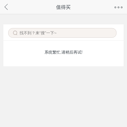
奇兔客手机页面版已下线，
值得买
请通过微信或支付宝搜“奇兔客小程序”访问
系统繁忙,请稍后再试!