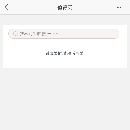
奇兔客手机页面版已下线，
值得买
请通过微信或支付宝搜“奇兔客小程序”访问
系统繁忙,请稍后再试!