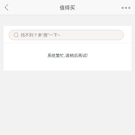
奇兔客手机页面版已下线，
值得买
请通过微信或支付宝搜“奇兔客小程序”访问
系统繁忙,请稍后再试!