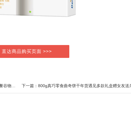
> 直达商品购买页面 >>>
上一篇：康大富硒可生食鲜鸡蛋精品30枚礼盒装营养早餐谷物喂养鸡蛋优质蛋