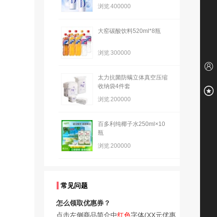
浏览
400000
大窑碳酸饮料520ml*8瓶
浏览
300000
太力抗菌防螨立体真空压缩
收纳袋4件套
浏览
200000
百多利纯椰子水250ml×10
瓶
浏览
200000
常见问题
怎么领取优惠券？
点击左侧商品简介中
红色
字体(XX元优惠