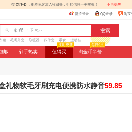
按
Ctrl+D
，把奇兔客放入收藏夹，折扣信息一手掌握！
不再提醒
新浪登录
QQ登录
淘宝
衣裙
毛呢外套
取暖器
四件套
零食
运动鞋
实时更新
每日0点
9包邮
剁手热卖
值得买
淘金币半价
盒礼物软毛牙刷充电便携防水静音
59.85