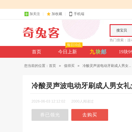
加关注
加收藏
手机端
搜宝贝
热门搜索：
连
每日10点
九
块
邮
首页
今日上新
19块
您当前的位置：
首页
»
值得买
»
冷酸灵声波电动牙刷成人男女...
冷酸灵声波电动牙刷成人男女礼
2026-06-03 12:12:02
2000人阅读过
券已领光
去购买