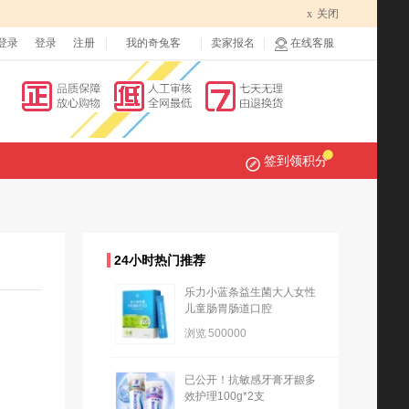
x
关闭
登录
登录
注册
我的奇兔客
卖家报名
在线客服
签到领积分
24小时热门推荐
乐力小蓝条益生菌大人女性
儿童肠胃肠道口腔
浏览
500000
已公开！抗敏感牙膏牙龈多
效护理100g*2支