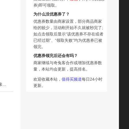
券)即可领取。
为什么没优惠券了？
优惠券数量由商家设置，部分商品商家
给的较少，活动刚开始不久就被秒完了;
如点击领取后显示“该优惠券不存在或者
已经过期”、“领取失败”均为优惠券已被
领完。
优惠券领完后还会有吗？
商家继续与奇兔客合作或增加优惠券数
量，本站均会更新，提高排名。
欢迎收藏本站，
值得买频道
每日24小时
下一篇：800g真巧零食曲奇饼干年货遇见多款礼盒赠女友送亲友拜年大礼包14
更新。