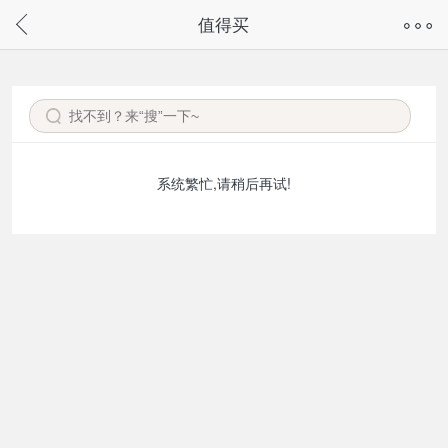
奇兔客手机页面版已下线，
值得买
请通过微信或支付宝搜“奇兔客小程序”访问
系统繁忙,请稍后再试!