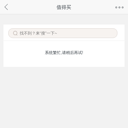
奇兔客手机页面版已下线，
值得买
请通过微信或支付宝搜“奇兔客小程序”访问
系统繁忙,请稍后再试!