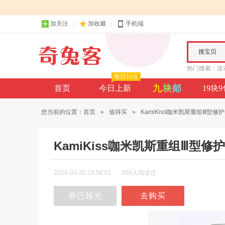
加关注
加收藏
手机端
搜宝贝
热门搜索：
连
每日10点
九
块
邮
首页
今日上新
19块
您当前的位置：
首页
»
值得买
»
KamiKiss咖米凯斯重组Ⅲ型修护..
KamiKiss咖米凯斯重组Ⅲ型
2026-03-30 18:56:01
600人阅读过
券已领光
去购买