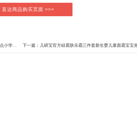
> 直达商品购买页面 >>>
上一篇：2026万唯小白鸥英语语法小纸条口诀助记知识点小学通用56年级每日一练词汇知识点提前学汇总专项训练重难视频讲解公式法速记