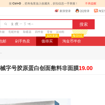
按
Ctrl+D
，把奇兔客放入收藏夹，折扣信息一手掌握！
不再提醒
新浪登录
QQ登录
淘宝
衣裙
毛呢外套
取暖器
四件套
零食
运动鞋
实时更新
每日0点
9包邮
剁手热卖
值得买
淘金币半价
.
修护械字号胶原蛋白创面敷料非面膜
19.00