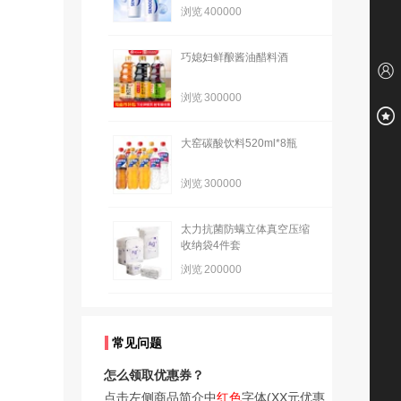
浏览
400000
巧媳妇鲜酿酱油醋料酒
浏览
300000
大窑碳酸饮料520ml*8瓶
浏览
300000
太力抗菌防螨立体真空压缩
收纳袋4件套
浏览
200000
常见问题
怎么领取优惠券？
点击左侧商品简介中
红色
字体(XX元优惠