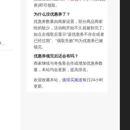
券)即可领取。
为什么没优惠券了？
优惠券数量由商家设置，部分商品商家
给的较少，活动刚开始不久就被秒完了;
如点击领取后显示“该优惠券不存在或者
已经过期”、“领取失败”均为优惠券已被
下一篇：儿研宝官方硅霜肤乐霜三件套新生婴儿童面霜宝宝身体润肤乳干红敏
领完。
优惠券领完后还会有吗？
商家继续与奇兔客合作或增加优惠券数
量，本站均会更新，提高排名。
欢迎收藏本站，
值得买频道
每日24小时
更新。