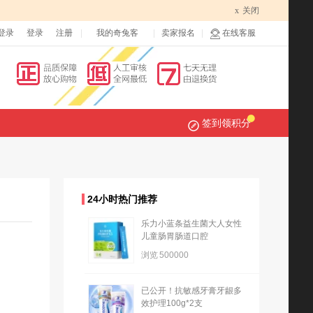
x
关闭
登录
登录
注册
我的奇兔客
卖家报名
在线客服
签到领积分
24小时热门推荐
乐力小蓝条益生菌大人女性
儿童肠胃肠道口腔
浏览
500000
已公开！抗敏感牙膏牙龈多
效护理100g*2支