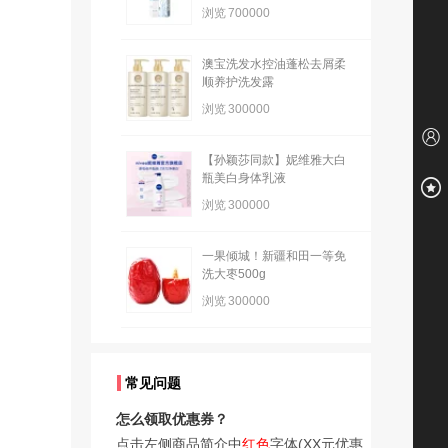
浏览
700000
澳宝洗发水控油蓬松去屑柔
顺养护洗发露
浏览
300000
【孙颖莎同款】妮维雅大白
瓶美白身体乳液
浏览
300000
一果倾城！新疆和田一等免
洗大枣500g
浏览
300000
常见问题
怎么领取优惠券？
点击左侧商品简介中
红色
字体(XX元优惠