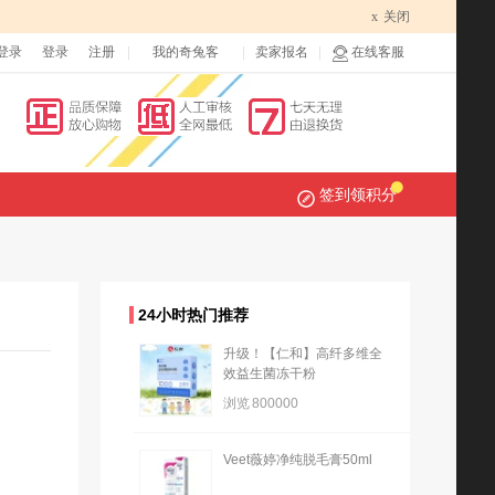
x
关闭
登录
登录
注册
我的奇兔客
卖家报名
在线客服
签到领积分
24小时热门推荐
升级！【仁和】高纤多维全
效益生菌冻干粉
浏览
800000
Veet薇婷净纯脱毛膏50ml