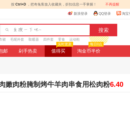
按
Ctrl+D
，把奇兔客放入收藏夹，折扣信息一手掌握！
不再提醒
新浪登录
QQ登录
淘宝
衣裙
毛呢外套
取暖器
四件套
零食
运动鞋
实时更新
每日0点
9包邮
剁手热卖
值得买
淘金币半价
肉嫩肉粉腌制烤牛羊肉串食用松肉粉
6.40