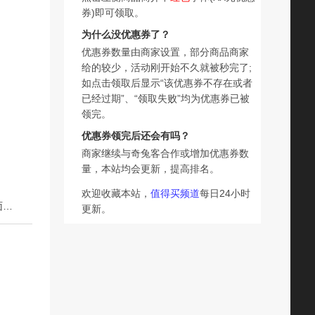
券)即可领取。
为什么没优惠券了？
优惠券数量由商家设置，部分商品商家
给的较少，活动刚开始不久就被秒完了;
如点击领取后显示“该优惠券不存在或者
已经过期”、“领取失败”均为优惠券已被
领完。
优惠券领完后还会有吗？
商家继续与奇兔客合作或增加优惠券数
量，本站均会更新，提高排名。
欢迎收藏本站，
值得买频道
每日24小时
下一篇：老上海风味葱油拌面酱正宗家用干拌面酱拌饭拌粉面条专用酱料
更新。