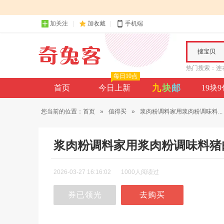
加关注
加收藏
手机端
搜宝贝
热门搜索：
连
每日10点
九
块
邮
首页
今日上新
19块
您当前的位置：
首页
»
值得买
»
浆肉粉调料家用浆肉粉调味料...
浆肉粉调料家用浆肉粉调味料猪
2026-03-27 16:16:02
1000人阅读过
券已领光
去购买