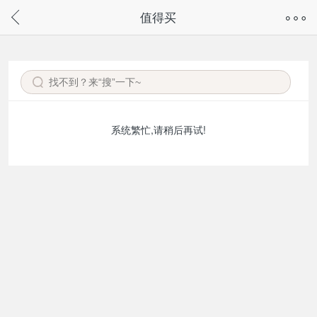
奇兔客手机页面版已下线，
值得买
请通过微信或支付宝搜“奇兔客小程序”访问
系统繁忙,请稍后再试!