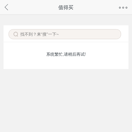
奇兔客手机页面版已下线，
值得买
请通过微信或支付宝搜“奇兔客小程序”访问
系统繁忙,请稍后再试!