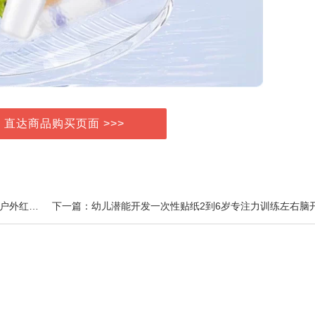
> 直达商品购买页面 >>>
上一篇：2026新款头灯强光超亮充电大泛光头戴式轻便户外红光夜钓鱼专用