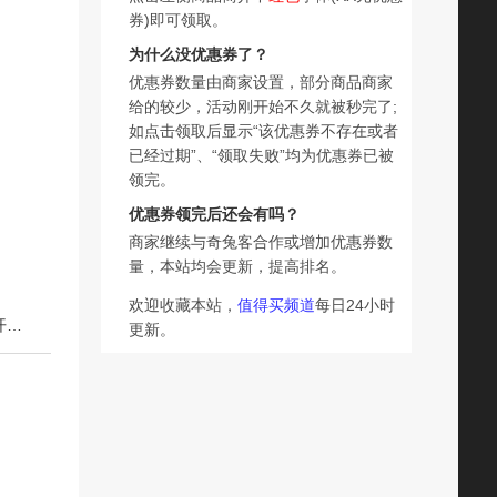
券)即可领取。
为什么没优惠券了？
优惠券数量由商家设置，部分商品商家
给的较少，活动刚开始不久就被秒完了;
如点击领取后显示“该优惠券不存在或者
已经过期”、“领取失败”均为优惠券已被
领完。
优惠券领完后还会有吗？
商家继续与奇兔客合作或增加优惠券数
量，本站均会更新，提高排名。
欢迎收藏本站，
值得买频道
每日24小时
下一篇：幼儿潜能开发一次性贴纸2到6岁专注力训练左右脑开发贴贴纸画早教启蒙益智玩具书专注力贴贴画游戏书超级思维游戏贴贴画启蒙认知
更新。