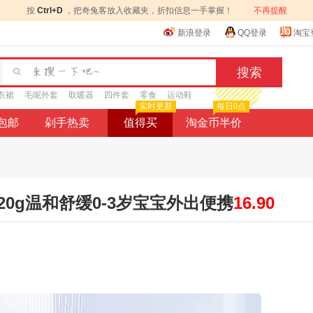
按
Ctrl+D
，把奇兔客放入收藏夹，折扣信息一手掌握！
不再提醒
新浪登录
QQ登录
淘宝
衣裙
毛呢外套
取暖器
四件套
零食
运动鞋
实时更新
每日0点
9包邮
剁手热卖
值得买
淘金币半价
0g温和舒缓0-3岁宝宝外出便携
16.90