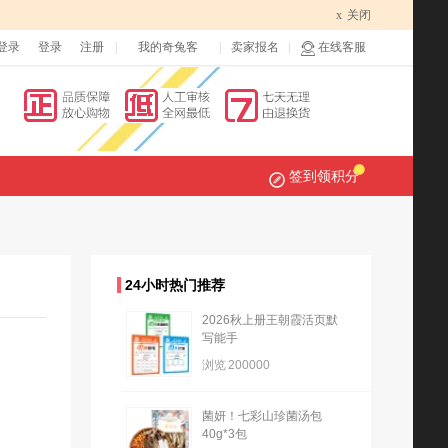
x
关闭
登录
登录
注册
我的奇兔客
卖家报名
在线客服
签到领积分
24小时热门推荐
2026秋上册王朝霞活页默
写能手
浏览
200000
菌妍！七彩山珍菌汤包
40g*3包