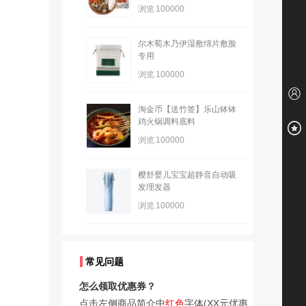
浏览
100000
尔木萄木乃伊湿敷绵片敷脸
专用
浏览
100000
淘金币【送竹签】乐山钵钵
鸡火锅调料底料
浏览
100000
樱舒婴儿宝宝超静音自动吸
发理发器
浏览
100000
常见问题
怎么领取优惠券？
点击左侧商品简介中
红色
字体(XX元优惠