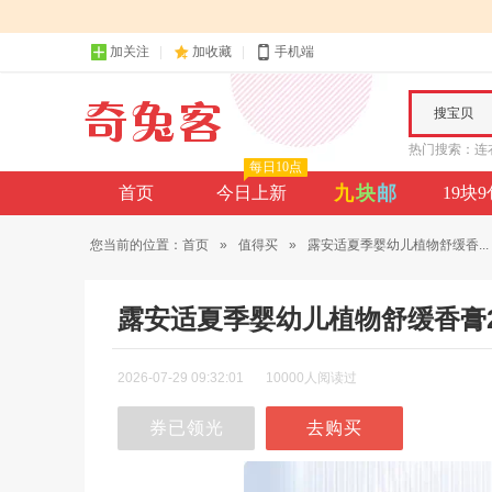
加关注
加收藏
手机端
搜宝贝
热门搜索：
连
每日10点
九
块
邮
首页
今日上新
19块
您当前的位置：
首页
»
值得买
»
露安适夏季婴幼儿植物舒缓香...
露安适夏季婴幼儿植物舒缓香膏2
2026-07-29 09:32:01
10000人阅读过
券已领光
去购买