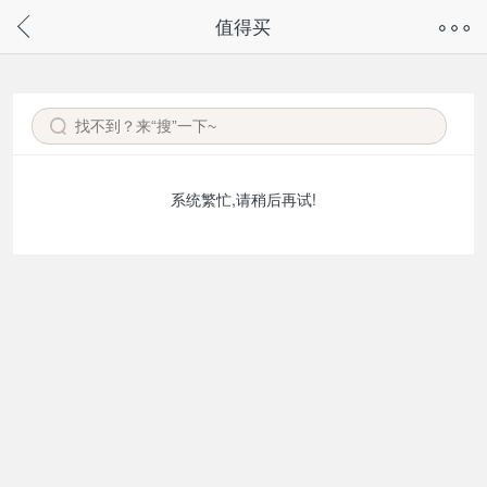
奇兔客手机页面版已下线，
值得买
请通过微信或支付宝搜“奇兔客小程序”访问
系统繁忙,请稍后再试!