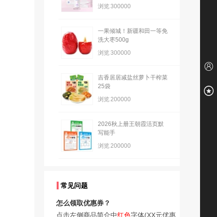
浏览
300000
一果倾城！新疆和田一等免
洗大枣500g
浏览
300000
吉香居居减盐丝萝卜干榨菜
25袋
浏览
200000
2026秋上册王朝霞活页默
写能手
浏览
200000
常见问题
怎么领取优惠券？
点击左侧商品简介中
红色
字体(XX元优惠