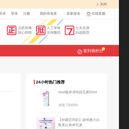
x
关闭
登录
登录
注册
我的奇兔客
卖家报名
在线客服
签到领积分
24小时热门推荐
Veet薇婷净纯脱毛膏50ml
浏览
700000
【孙颖莎同款】妮维雅大白
瓶美白身体乳液