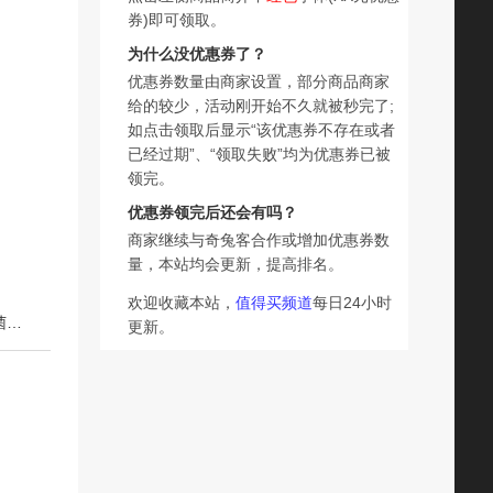
券)即可领取。
为什么没优惠券了？
优惠券数量由商家设置，部分商品商家
给的较少，活动刚开始不久就被秒完了;
如点击领取后显示“该优惠券不存在或者
已经过期”、“领取失败”均为优惠券已被
领完。
优惠券领完后还会有吗？
商家继续与奇兔客合作或增加优惠券数
量，本站均会更新，提高排名。
欢迎收藏本站，
值得买频道
每日24小时
下一篇：【拍2赠品任选！赠品7天内发货】自由点超薄益生菌卫生巾日夜防漏
更新。