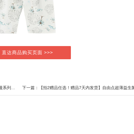
> 直达商品购买页面 >>>
上一篇：春日上新！美若康硅水凝胶高透氧美瞳辻花迷漫系列月抛2片小直径