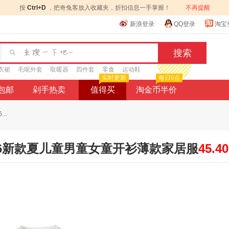
按
Ctrl+D
，把奇兔客放入收藏夹，折扣信息一手掌握！
不再提醒
新浪登录
QQ登录
淘宝
衣裙
毛呢外套
取暖器
四件套
零食
运动鞋
实时更新
每日0点
9包邮
剁手热卖
值得买
淘金币半价
..
2026新款夏儿童男童女童开衫薄款家居服
45.40