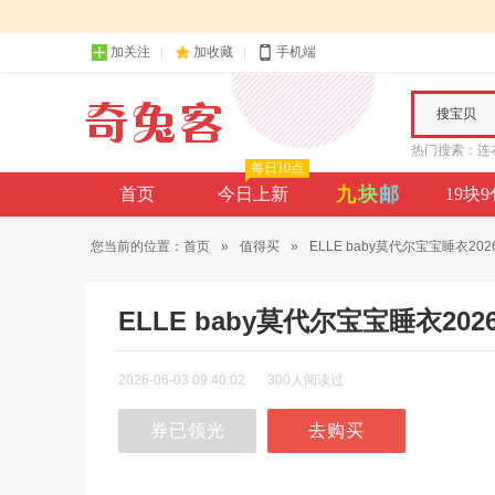
加关注
加收藏
手机端
搜宝贝
热门搜索：
连
每日10点
九
块
邮
首页
今日上新
19块
您当前的位置：
首页
»
值得买
»
ELLE baby莫代尔宝宝睡衣2026.
ELLE baby莫代尔宝宝睡衣
2026-06-03 09:40:02
300人阅读过
券已领光
去购买