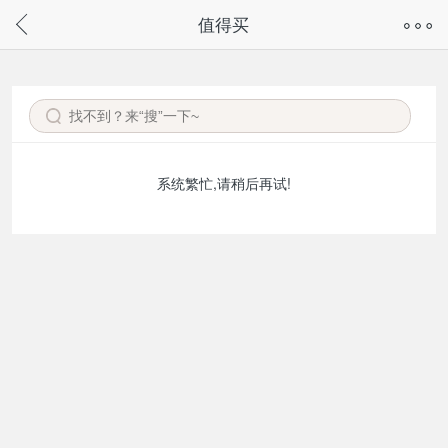
奇兔客手机页面版已下线，
值得买
请通过微信或支付宝搜“奇兔客小程序”访问
系统繁忙,请稍后再试!