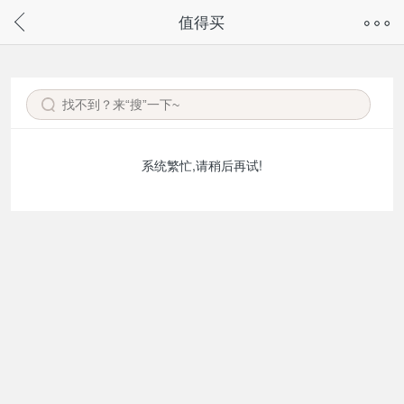
奇兔客手机页面版已下线，
值得买
请通过微信或支付宝搜“奇兔客小程序”访问
系统繁忙,请稍后再试!