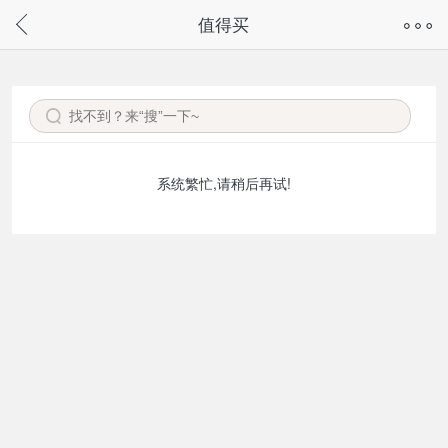
奇兔客手机页面版已下线，
值得买
请通过微信或支付宝搜“奇兔客小程序”访问
系统繁忙,请稍后再试!