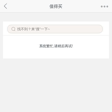
奇兔客手机页面版已下线，
值得买
请通过微信或支付宝搜“奇兔客小程序”访问
系统繁忙,请稍后再试!