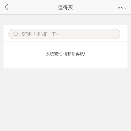
奇兔客手机页面版已下线，
值得买
请通过微信或支付宝搜“奇兔客小程序”访问
系统繁忙,请稍后再试!