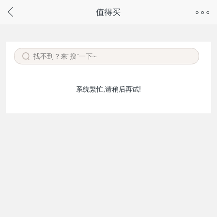
奇兔客手机页面版已下线，
值得买
请通过微信或支付宝搜“奇兔客小程序”访问
系统繁忙,请稍后再试!