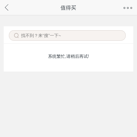
奇兔客手机页面版已下线，
值得买
请通过微信或支付宝搜“奇兔客小程序”访问
系统繁忙,请稍后再试!