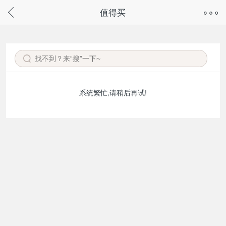
奇兔客手机页面版已下线，
值得买
请通过微信或支付宝搜“奇兔客小程序”访问
系统繁忙,请稍后再试!