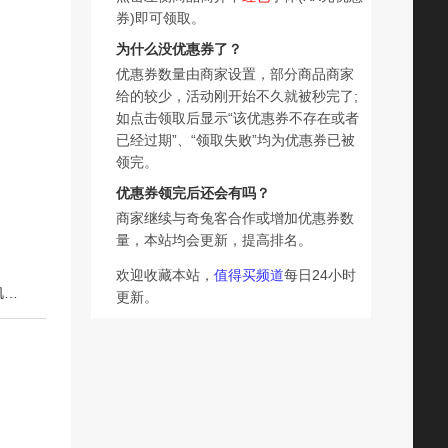
券)即可领取。
为什么没优惠券了？
优惠券数量由商家设置，部分商品商家
给的较少，活动刚开始不久就被秒完了;
如点击领取后显示“该优惠券不存在或者
已经过期”、“领取失败”均为优惠券已被
领完。
优惠券领完后还会有吗？
商家继续与奇兔客合作或增加优惠券数
量，本站均会更新，提高排名。
欢迎收藏本站，
值得买频道
每日24小时
下一篇：浣肌香氛沐浴磨砂膏全身去角质改善粗糙焕亮平滑肌肤蜜桃白茶2罐
更新。