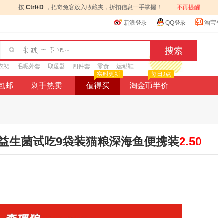
按
Ctrl+D
，把奇兔客放入收藏夹，折扣信息一手掌握！
不再提醒
新浪登录
QQ登录
淘宝
衣裙
毛呢外套
取暖器
四件套
零食
运动鞋
实时更新
每日0点
9包邮
剁手热卖
值得买
淘金币半价
益生菌试吃9袋装猫粮深海鱼便携装
2.50