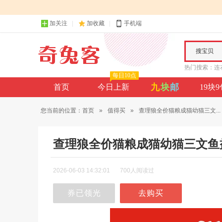
加关注
加收藏
手机端
搜宝贝
热门搜索：
连
每日10点
九
块
邮
首页
今日上新
19块
您当前的位置：
首页
»
值得买
»
查理狼全价猫粮成猫幼猫三文...
查理狼全价猫粮成猫幼猫三文鱼
2026-06-03 14:32:01
700人阅读过
券已领光
去购买