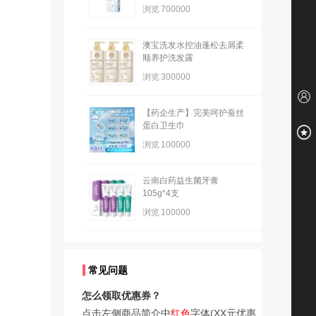
浏览
700000
澳宝洗发水控油蓬松去屑柔
顺养护洗发露
浏览
300000
【药企生产】完美呵护蚕丝
蛋白卫生巾
浏览
100000
云南白药益生菌牙膏
105g*4支
浏览
100000
常见问题
怎么领取优惠券？
点击左侧商品简介中
红色
字体(XX元优惠