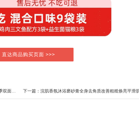
> 直达商品购买页面 >>>
上一篇：彩虹房子婴儿车凉席宝宝推车凉席垫通用型夏季双面透气冰丝垫子