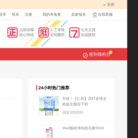
x
关闭
登录
登录
注册
我的奇兔客
卖家报名
在线客服
签到领积分
24小时热门推荐
升级！【仁和】高纤多维全
效益生菌冻干粉
浏览
800000
Veet薇婷净纯脱毛膏50ml