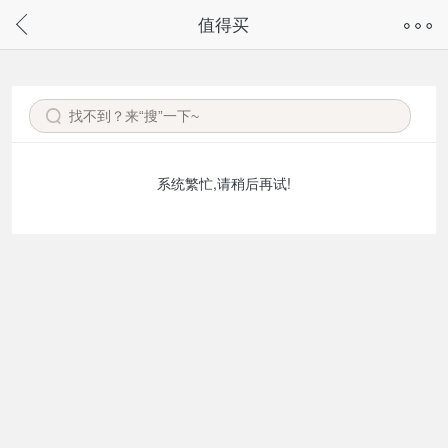
奇兔客手机页面版已下线，
值得买
请通过微信或支付宝搜“奇兔客小程序”访问
系统繁忙,请稍后再试!