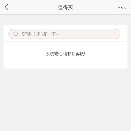
奇兔客手机页面版已下线，
值得买
请通过微信或支付宝搜“奇兔客小程序”访问
系统繁忙,请稍后再试!