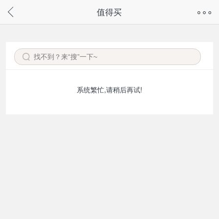
奇兔客手机页面版已下线，
值得买
请通过微信或支付宝搜“奇兔客小程序”访问
系统繁忙,请稍后再试!