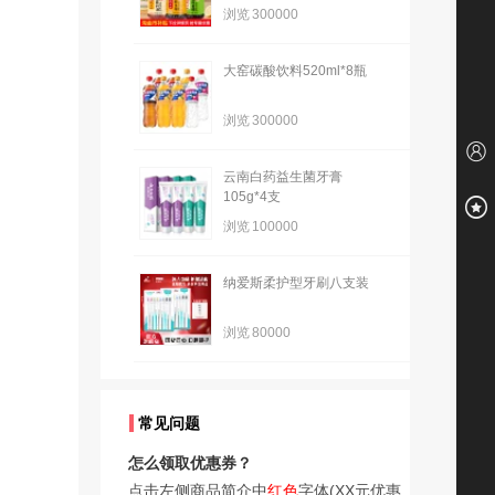
浏览
300000
大窑碳酸饮料520ml*8瓶
浏览
300000
云南白药益生菌牙膏
105g*4支
浏览
100000
纳爱斯柔护型牙刷八支装
浏览
80000
常见问题
怎么领取优惠券？
点击左侧商品简介中
红色
字体(XX元优惠