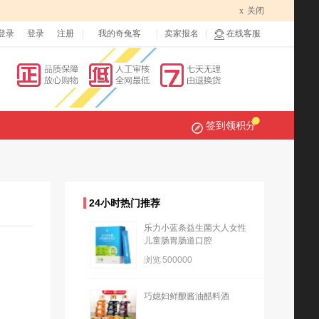
x
关闭
登录
登录
注册
我的奇兔客
卖家报名
在线客服
签到领积分
24小时热门推荐
乐力小蓝条益生菌大人女性
儿童肠胃肠道口腔
浏览
500000
巧媳妇鲜酿酱油醋料酒