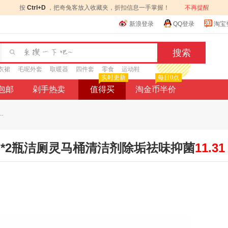
按
Ctrl+D
，把奇兔客放入收藏夹，折扣信息一手掌握！
不再提醒
新浪登录
QQ登录
淘宝
衣裙
毛呢外套
取暖器
四件套
零食
运动鞋
实时更新
每日0点
9包邮
剁手热卖
值得买
淘金币半价
.
g*2瓶洁厕灵马桶清洁剂除垢祛味抑菌
11.31