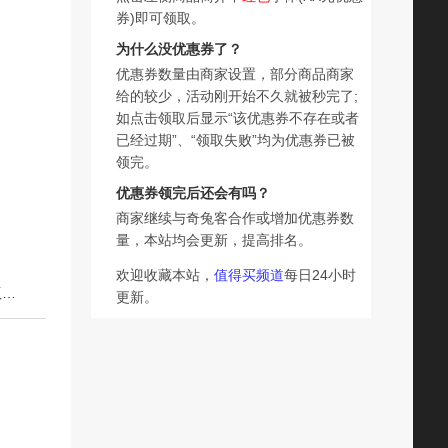
券)即可领取。
为什么没优惠券了？
优惠券数量由商家设置，部分商品商家
给的较少，活动刚开始不久就被秒完了;
如点击领取后显示“该优惠券不存在或者
已经过期”、“领取失败”均为优惠券已被
领完。
优惠券领完后还会有吗？
商家继续与奇兔客合作或增加优惠券数
量，本站均会更新，提高排名。
欢迎收藏本站，
值得买频道
每日24小时
下一篇：2026新版 一年级升二年级暑假作业 课本同步人教版下册语文数学小学一升二 42天暑假衔接教材练习册专项训练预备1升2年级预复习
更新。