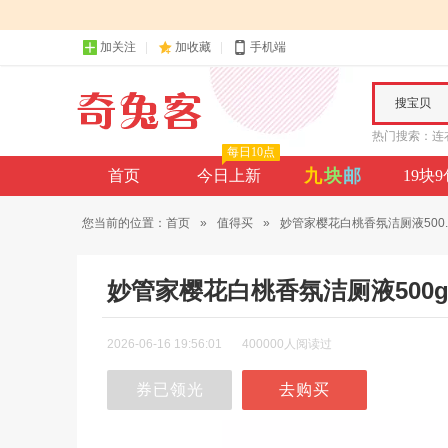
加关注
加收藏
手机端
搜宝贝
热门搜索：
连
每日10点
九
块
邮
首页
今日上新
19块
您当前的位置：
首页
»
值得买
»
妙管家樱花白桃香氛洁厕液500..
妙管家樱花白桃香氛洁厕液500
2026-06-16 19:56:01
400000人阅读过
券已领光
去购买