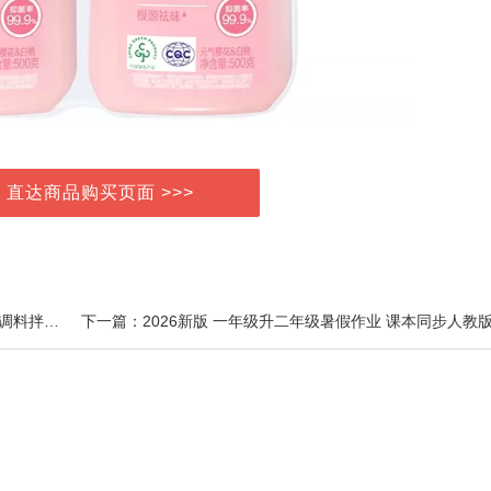
> 直达商品购买页面 >>>
上一篇：王致和纯芝麻酱225g*2瓶混合花生热干面拌饭调料拌面火锅蘸料家用