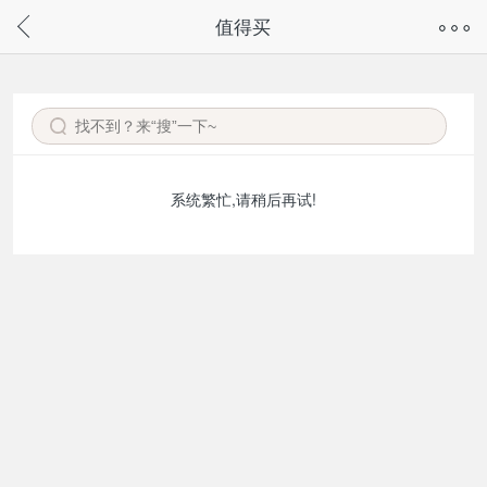
奇兔客手机页面版已下线，
值得买
请通过微信或支付宝搜“奇兔客小程序”访问
系统繁忙,请稍后再试!