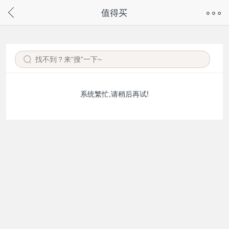
奇兔客手机页面版已下线，
值得买
请通过微信或支付宝搜“奇兔客小程序”访问
系统繁忙,请稍后再试!