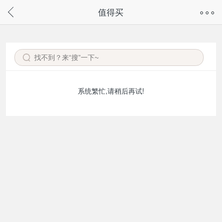
奇兔客手机页面版已下线，
值得买
请通过微信或支付宝搜“奇兔客小程序”访问
系统繁忙,请稍后再试!