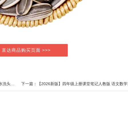
> 直达商品购买页面 >>>
上一篇：意大利进口爱曼德香氛洗发水蓬松清洁洗发露水洗头膏男女植物配方