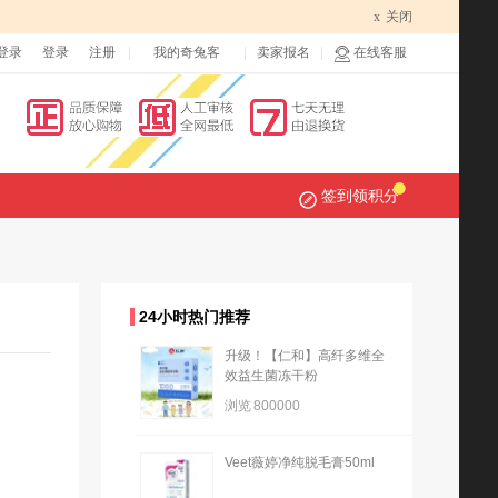
x
关闭
登录
登录
注册
我的奇兔客
卖家报名
在线客服
签到领积分
24小时热门推荐
升级！【仁和】高纤多维全
效益生菌冻干粉
浏览
800000
Veet薇婷净纯脱毛膏50ml