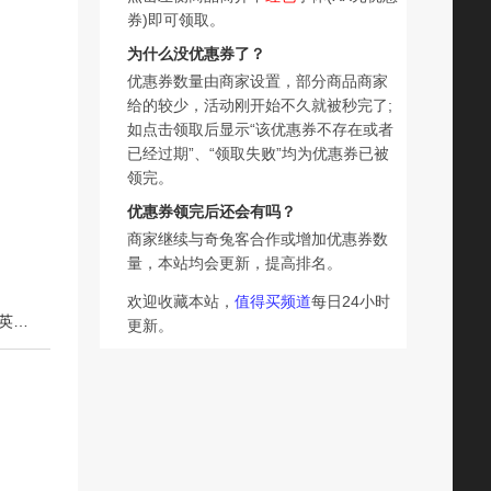
券)即可领取。
为什么没优惠券了？
优惠券数量由商家设置，部分商品商家
给的较少，活动刚开始不久就被秒完了;
如点击领取后显示“该优惠券不存在或者
已经过期”、“领取失败”均为优惠券已被
领完。
优惠券领完后还会有吗？
商家继续与奇兔客合作或增加优惠券数
量，本站均会更新，提高排名。
欢迎收藏本站，
值得买频道
每日24小时
下一篇：【2026新版】四年级上册课堂笔记人教版 语文数学英语预习同步课本辅导资料四上教材解读全解小学生4年级下册状元黄冈学霸随堂笔记
更新。