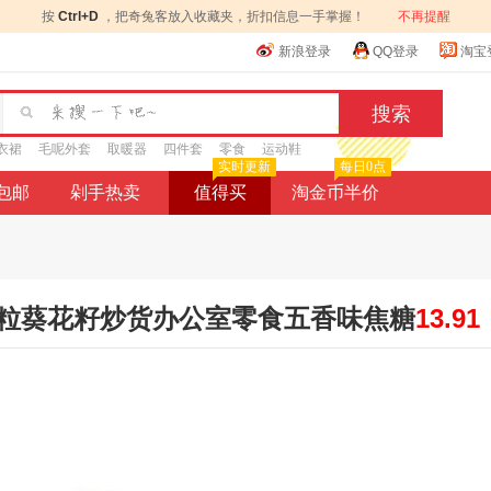
按
Ctrl+D
，把奇兔客放入收藏夹，折扣信息一手掌握！
不再提醒
新浪登录
QQ登录
淘宝
衣裙
毛呢外套
取暖器
四件套
零食
运动鞋
实时更新
每日0点
9包邮
剁手热卖
值得买
淘金币半价
粒葵花籽炒货办公室零食五香味焦糖
13.91