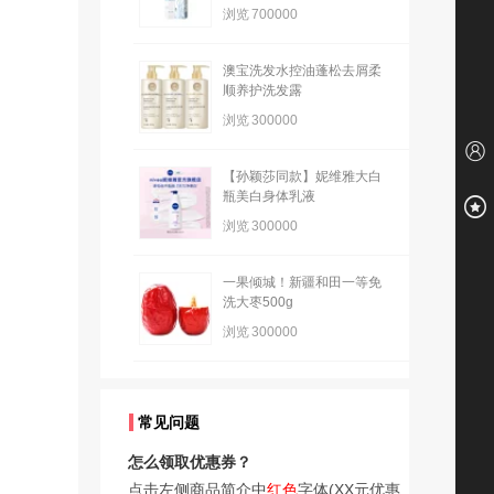
浏览
700000
澳宝洗发水控油蓬松去屑柔
顺养护洗发露
浏览
300000
【孙颖莎同款】妮维雅大白
瓶美白身体乳液
浏览
300000
一果倾城！新疆和田一等免
洗大枣500g
浏览
300000
常见问题
怎么领取优惠券？
点击左侧商品简介中
红色
字体(XX元优惠