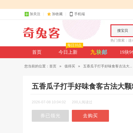
加关注
加收藏
手机端
搜宝贝
热门搜索：
连
每日10点
九
块
邮
首页
今日上新
19块
您当前的位置：
首页
»
值得买
»
五香瓜子打手好味食客古法大...
五香瓜子打手好味食客古法大颗
2026-07-08 10:04:02
200人阅读过
券已领光
去购买