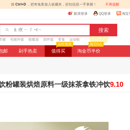
按
Ctrl+D
，把奇兔客放入收藏夹，折扣信息一手掌握！
不再提醒
新浪登录
QQ登录
淘宝
衣裙
毛呢外套
取暖器
四件套
零食
运动鞋
实时更新
每日0点
9包邮
剁手热卖
值得买
淘金币半价
饮粉罐装烘焙原料一级抹茶拿铁冲饮
9.10