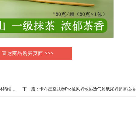
> 直达商品购买页面 >>>
上一篇：迪巧儿童钙片青少年成长蓝帽子碳酸钙咀嚼钙补钙维DK26年12月到期