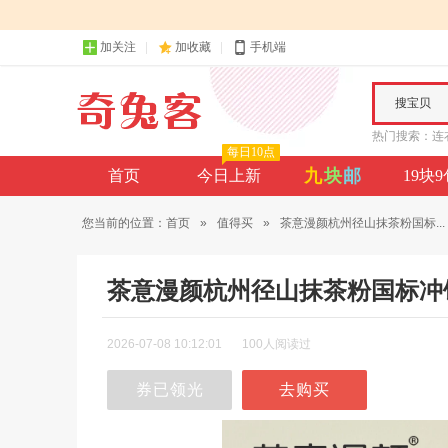
加关注
加收藏
手机端
搜宝贝
热门搜索：
连
每日10点
九
块
邮
首页
今日上新
19块
您当前的位置：
首页
»
值得买
»
茶意漫颜杭州径山抹茶粉国标...
茶意漫颜杭州径山抹茶粉国标冲
2026-07-08 10:12:01
100人阅读过
券已领光
去购买