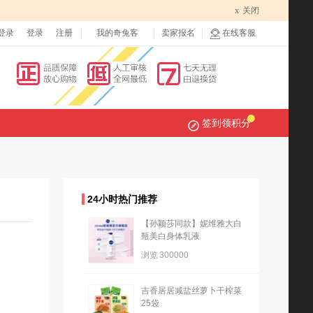
x
关闭
登录
登录
注册
我的奇兔客
卖家报名
在线客服
签到领积分
24小时热门推荐
【孙颖莎同款】妮维雅大白
瓶美白身体乳液
浏览
300000
吉香居居减盐丝萝卜干榨菜
25袋