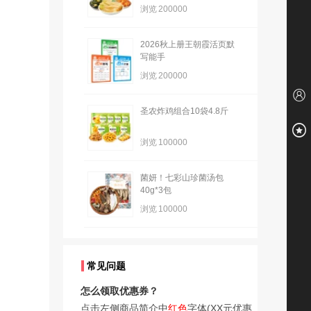
浏览
200000
2026秋上册王朝霞活页默
写能手
浏览
200000
圣农炸鸡组合10袋4.8斤
浏览
100000
菌妍！七彩山珍菌汤包
40g*3包
浏览
100000
常见问题
怎么领取优惠券？
点击左侧商品简介中
红色
字体(XX元优惠