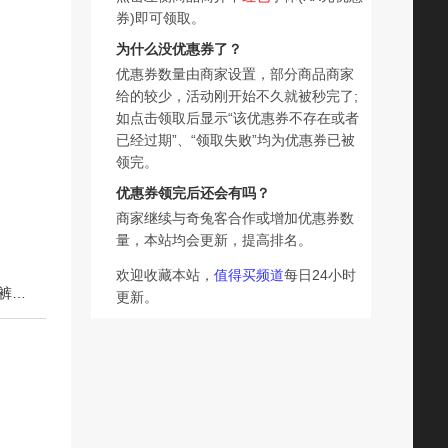
券)即可领取。
为什么没优惠券了？
优惠券数量由商家设置，部分商品商家
给的较少，活动刚开始不久就被秒完了;
如点击领取后显示“该优惠券不存在或者
已经过期”、“领取失败”均为优惠券已被
领完。
优惠券领完后还会有吗？
商家继续与奇兔客合作或增加优惠券数
量，本站均会更新，提高排名。
欢迎收藏本站，
值得买频道
每日24小时
下一篇：卡布星空城堡Pro通风裤散热透气舱纸尿裤超薄拉拉裤尿不湿试用装
更新。