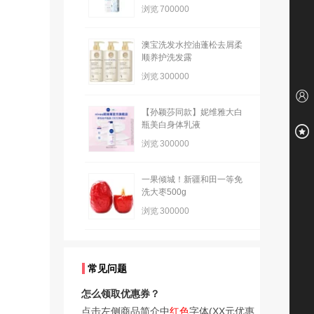
浏览
700000
澳宝洗发水控油蓬松去屑柔
顺养护洗发露
浏览
300000
【孙颖莎同款】妮维雅大白
瓶美白身体乳液
浏览
300000
一果倾城！新疆和田一等免
洗大枣500g
浏览
300000
常见问题
怎么领取优惠券？
点击左侧商品简介中
红色
字体(XX元优惠