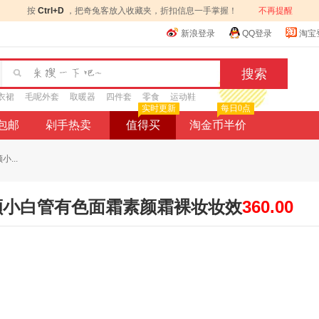
按
Ctrl+D
，把奇兔客放入收藏夹，折扣信息一手掌握！
不再提醒
新浪登录
QQ登录
淘宝
衣裙
毛呢外套
取暖器
四件套
零食
运动鞋
实时更新
每日0点
9包邮
剁手热卖
值得买
淘金币半价
...
轻颜小白管有色面霜素颜霜裸妆妆效
360.00