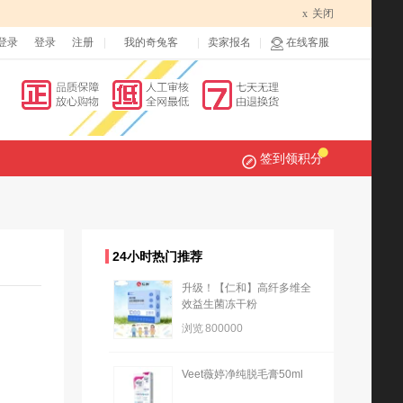
x
关闭
登录
登录
注册
我的奇兔客
卖家报名
在线客服
签到领积分
24小时热门推荐
升级！【仁和】高纤多维全
效益生菌冻干粉
浏览
800000
Veet薇婷净纯脱毛膏50ml