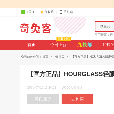
加关注
加收藏
手机端
搜宝贝
热门搜索：
连
每日10点
九
块
邮
首页
今日上新
19块
您当前的位置：
首页
»
值得买
»
【官方正品】HOURGLASS轻颜小
【官方正品】HOURGLASS
2026-07-10 11:24:02
10000人阅读过
券已领光
去购买