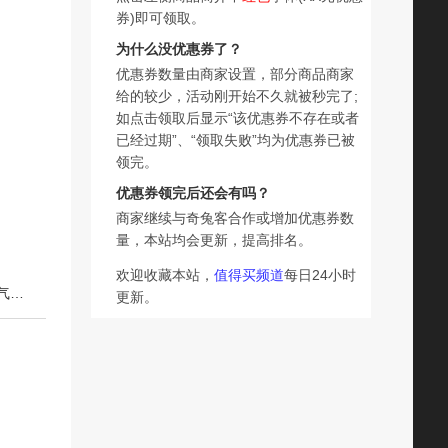
券)即可领取。
为什么没优惠券了？
优惠券数量由商家设置，部分商品商家
给的较少，活动刚开始不久就被秒完了;
如点击领取后显示“该优惠券不存在或者
已经过期”、“领取失败”均为优惠券已被
领完。
优惠券领完后还会有吗？
商家继续与奇兔客合作或增加优惠券数
量，本站均会更新，提高排名。
欢迎收藏本站，
值得买频道
每日24小时
下一篇：SMIBU斯密朴儿童凉鞋2026夏季新款男女童户外透气休闲运动鞋溯行
更新。