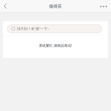
奇兔客手机页面版已下线，
值得买
请通过微信或支付宝搜“奇兔客小程序”访问
系统繁忙,请稍后再试!