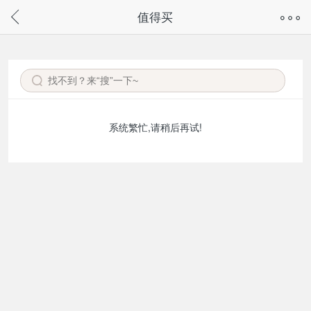
奇兔客手机页面版已下线，
值得买
请通过微信或支付宝搜“奇兔客小程序”访问
系统繁忙,请稍后再试!